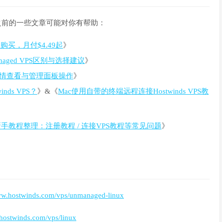
之前的一些文章可能对你有帮助：
宝购买，月付$4.49起
》
nmanaged VPS区别与选择建议
》
PS详情查看与管理面板操作
》
nds VPS？
》&《
Mac使用自带的终端远程连接Hostwinds VPS教
nds新手教程整理：注册教程 / 连接VPS教程等常见问题
》
www.hostwinds.com/vps/unmanaged-linux
.hostwinds.com/vps/linux