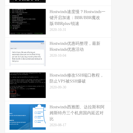
Hostwinds速度慢？Hostwinds一
键开启加速：BBR/BBR魔改
版/BBRplus/锐速
2020-10-31
Hostwinds优惠码整理，最新
Hostwinds优惠活动
2020-10-04
Hostwinds修改SSH端口教程，
防止VPS被SSH爆破
2020-09-30
Hostwinds西雅图、达拉斯和阿
姆斯特丹三个机房国内延迟对
比
2020-08-17