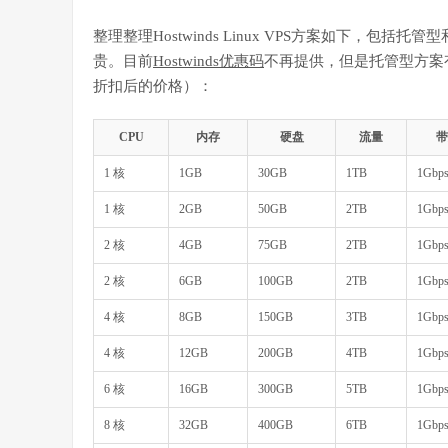
整理整理Hostwinds Linux VPS方案如下，
贵。目前
Hostwinds优惠码
不再提供，但是托管型方案
折扣后的价格）：
CPU
内存
硬盘
流量
带
1 核
1GB
30GB
1TB
1Gbp
1 核
2GB
50GB
2TB
1Gbp
2 核
4GB
75GB
2TB
1Gbp
2 核
6GB
100GB
2TB
1Gbp
4 核
8GB
150GB
3TB
1Gbp
4 核
12GB
200GB
4TB
1Gbp
6 核
16GB
300GB
5TB
1Gbp
8 核
32GB
400GB
6TB
1Gbp