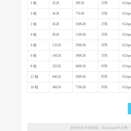
1 核
2GB
50GB
2TB
1Gbp
2 核
4GB
75GB
2TB
1Gbp
2 核
6GB
100GB
2TB
1Gbp
4 核
8GB
150GB
3TB
1Gbp
4 核
12GB
200GB
4TB
1Gbp
6 核
16GB
300GB
5TB
1Gbp
8 核
32GB
400GB
6TB
1Gbp
12 核
64GB
500GB
8TB
1Gbp
16 核
96GB
750GB
9TB
1Gbp
未经允许不得转载：
Hostwinds中文网
»