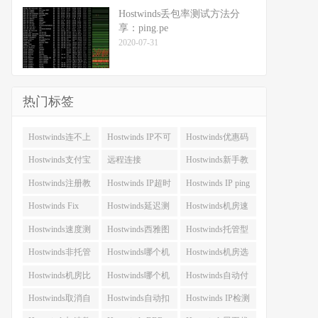
Hostwinds丢包率测试方法分
享：ping.pe
2020-07-31
热门标签
Hostwinds连不上
Hostwinds IP不可
Hostwinds优惠码
(4)
用 (4)
(4)
Hostwinds支付宝
远程连接
Hostwinds新手教
付款 (3)
Hostwinds (3)
程 (3)
Hostwinds注册教
Hostwinds IP超时
Hostwinds IP ping
程 (2)
(2)
不通 (2)
Hostwinds Fix
Hostwinds延迟测
Hostwinds机房速
ISP Block (2)
试 (2)
度 (2)
Hostwinds速度测
Hostwinds西雅图
Hostwinds托管型
试 (2)
机房 (2)
VPS (2)
Hostwinds非托管
Hostwinds哪个机
Hostwinds机房选
型VPS (2)
房好 (2)
择 (2)
Hostwinds机房比
Hostwinds哪个机
Hostwinds自动付
较 (2)
房延迟低 (2)
款 (2)
Hostwinds取消自
Hostwinds自动扣
Hostwinds IP检测